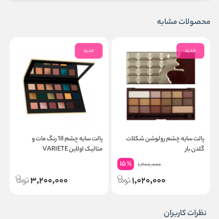
محصولات مشابه
جدید
جدید
پالت سایه چشم رولوشن شکلات
پالت سایه چشم 18 رنگ مات و
خ
گلدن بار
متالیک اولاین VARIETE
m
15
%
1,200,000
3,200,000
1,020,000
نظرات کاربران