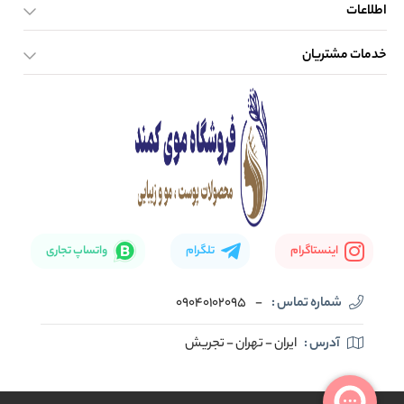
اطلاعات
خدمات مشتریان
صفحه اصلی
تماس با ما
بلاگ
نحوه ارسال کالا
اینستاگرام
تلگرام
واتساپ تجاری
شماره تماس :
-
09040102095
آدرس :
ایران - تهران - تجریش