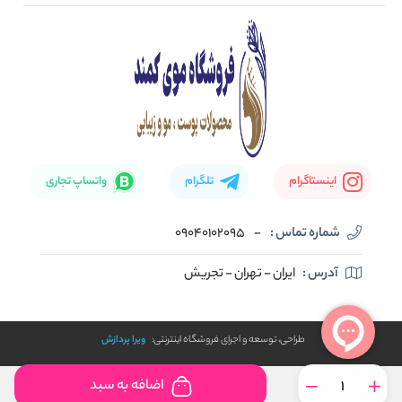
صفحه اصلی
تماس با ما
بلاگ
نحوه ارسال کالا
اینستاگرام
تلگرام
واتساپ تجاری
شماره تماس :
-
09040102095
آدرس :
ایران - تهران - تجریش
طراحی، توسعه و اجرای فروشگاه اینترنتی:
ویرا پردازش
اضافه به سبد