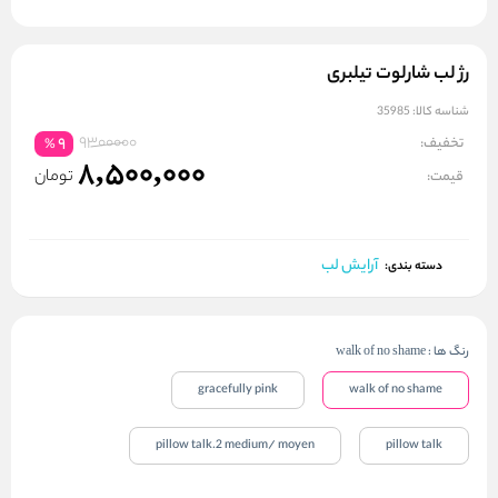
رژ لب شارلوت تیلبری
شناسه کالا:
35985
9300000
تخفیف:
9
%
8,500,000
تومان
قیمت:
آرایش لب
دسته بندی:
رنگ ها
:
walk of no shame
gracefully pink
walk of no shame
pillow talk.2 medium/ moyen
pillow talk