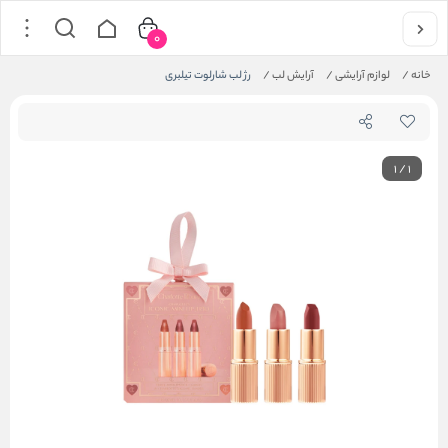
0
خانه
/
لوازم آرایشی
/
آرایش لب
/
رژ لب شارلوت تیلبری
1
/
1