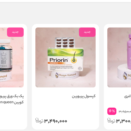
جدید
جدید
غری
کپسول پریورین
پک یک ورق پریور
کویین priorin &amp; queen queen
16
%
3,950,
3,490,000
3,300