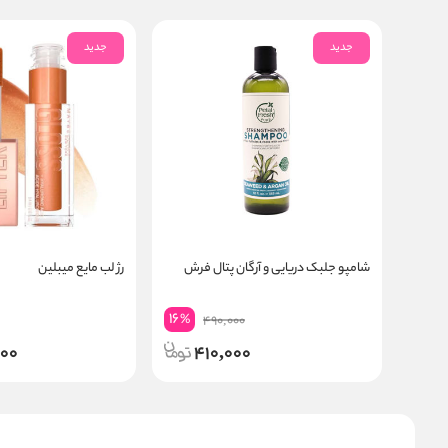
جدید
جدید
شامپو جلبک دریایی و آرگان پتال فرش
رژ لب مایع میبلین
16
%
490,000
000
410,000