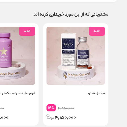
مشتریانی که از این مورد خریداری کرده اند
جدید
جدید
مکمل فیتو
قرص بلوتامین - مکمل لا
14
%
000
4,850,000
,000
4,150,000