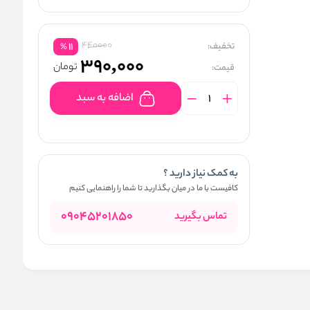
440000
تخفیف:
11
%
390,000
تومان
قیمت:
اضافه به سبد
به کمک نیاز دارید ؟
کافیست با ما در میان بگذارید تا شما را راهنمایی کنیم
09045201850
تماس بگیرید