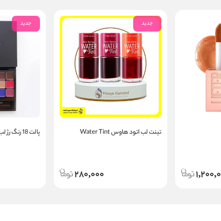
جدید
جدید
تینت لب اتود هاوس Water Tint
پالت 18 رنگ رژ لب برند راما Raama
280,000
1,200,