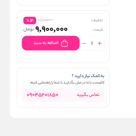
11500000
تخفیف:
14
%
9,900,000
تومان
قیمت:
اضافه به سبد
به کمک نیاز دارید ؟
کافیست با ما در میان بگذارید تا شما را راهنمایی کنیم
09045201850
تماس بگیرید