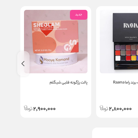
جدید
جدید
پالت رژگونه قلبی شیگلم
پالت رژگون
2,900,000
2,800,000