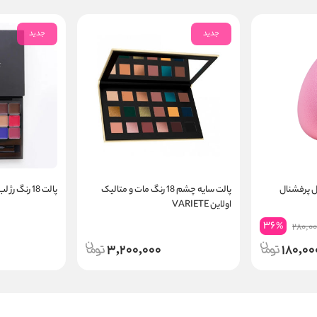
جدید
جدید
 پرفشنال
پالت سایه چشم 18 رنگ مات و متالیک
پالت 18 رنگ رژ لب برند راما Raama
اولاین VARIETE
36
%
280,00
3,200,000
180,00