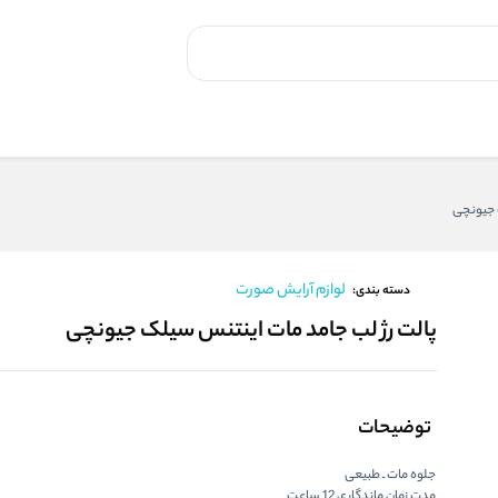
 جیونچی
لوازم آرایش صورت
دسته بندی:
پالت رژ لب جامد مات اینتنس سیلک جیونچی
توضیحات
جلوه مات ـ طبیعی
مدت زمان ماندگاری 12 ساعت