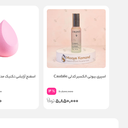
اسپری بیوتی الکسیر کدلی Caudalie
اسفنج آرایشی تکنیک مدل
14
%
0
6,800,000
0
5,850,000