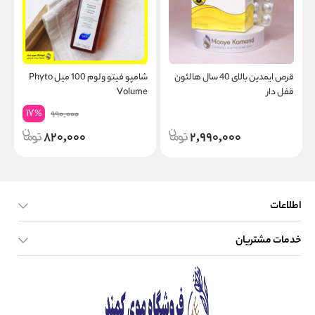
قرص ایمدین بالای 40 سال هالئون
شامپو فیتو ولوم 100 میل Phyto
ش
قفل دار
Volume
م
17
%
990,000
820,000
2,990,000
اطلاعات
خدمات مشتریان
صفحه اصلی
تماس با ما
بلاگ
نحوه ارسال کالا