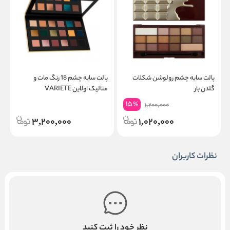
پالت سایه چشم رولوشن شکلات
پالت سایه چشم 18 رنگ مات و
خ
گلدن بار
متالیک اولاین VARIETE
m
15
%
1,200,000
3,200,000
1,020,000
نظرات کاربران
نظر خود را ثبت کنید