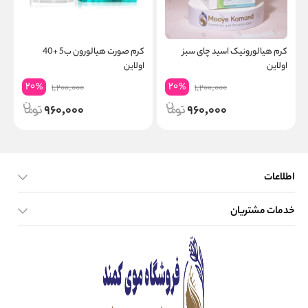
کرم هیالورونیک اسید چای سبز
کرم صورت هیالورون ب5 +40
ا
اولاین
اولاین
ف
20
20
%
%
1,200,000
1,200,000
960,000
960,000
اطلاعات
خدمات مشتریان
صفحه اصلی
تماس با ما
بلاگ
نحوه ارسال کالا