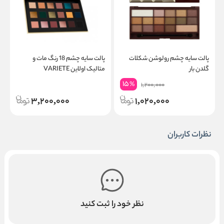
پالت سایه چشم رولوشن شکلات
پالت سایه چشم 18 رنگ مات و
خ
گلدن بار
متالیک اولاین VARIETE
m
15
%
1,200,000
3,200,000
1,020,000
نظرات کاربران
نظر خود را ثبت کنید