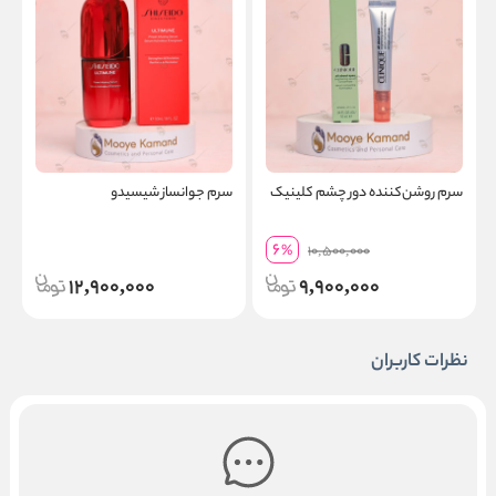
سرم روشن‌کننده دور چشم کلینیک
سرم جوانساز شیسیدو
ا
6
%
10,500,000
12,900,000
9,900,000
نظرات کاربران