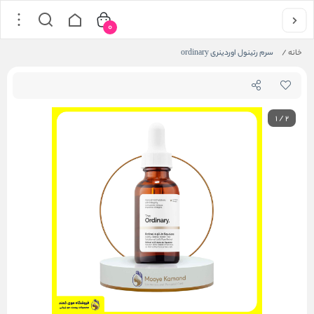
0
خانه
/
سرم رتینول اوردینری ordinary
1
/
2