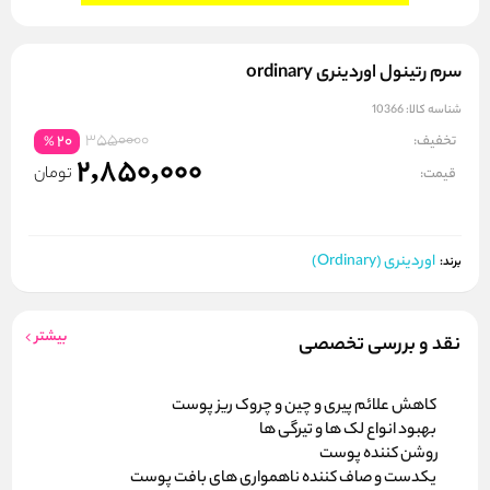
سرم رتینول اوردینری ordinary
شناسه کالا:
10366
3550000
تخفیف:
20
%
2,850,000
تومان
قیمت:
اوردینری (Ordinary)
برند:
بیشتر
نقد و بررسی تخصصی
کاهش علائم پیری و چین و چروک ریز پوست
بهبود انواع لک ها و تیرگی ها
روشن کننده پوست
یکدست و صاف کننده ناهمواری های بافت پوست