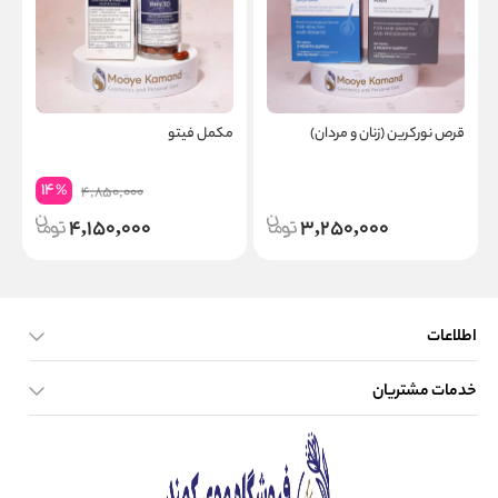
قرص نورکرین (زنان و مردان)
مکمل فیتو
ک
14
%
4,850,000
4,150,000
3,250,000
اطلاعات
خدمات مشتریان
صفحه اصلی
تماس با ما
بلاگ
نحوه ارسال کالا