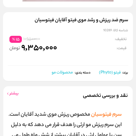
سرم ضد ریزش و رشد موی فیتو آقایان فیتوسیان
شناسه کالا:
10289
10950000
تخفیف:
15
%
9,350,000
تومان
قیمت:
فیتو (Phyto)
محصولات مو
برند:
دسته بندی:
بیشتر
نقد و بررسی تخصصی
سرم فیتوسیان
مخصوص ریزش موی شدید آقایان است.
این سرم ریزش مو ارثی را هدف قرار می دهد که به دلیل
سن یا عوامل ارثی در آقایان بیشتر از شش ماه طول می