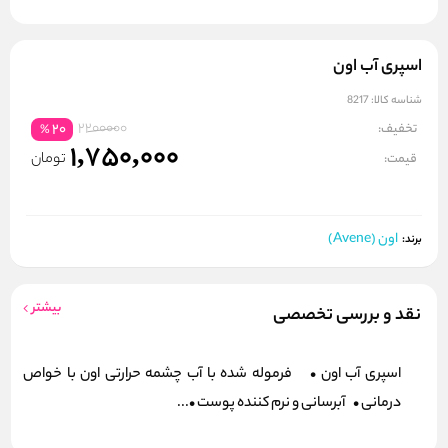
اسپری آب اون
شناسه کالا:
8217
2200000
تخفیف:
20
%
1,750,000
تومان
قیمت:
اون (Avene)
برند:
بیشتر
نقد و بررسی تخصصی
اسپری آب اون • فرموله شده با آب چشمه حرارتی اون با خواص
درمانی • آبرسانی و نرم کننده پوست •...