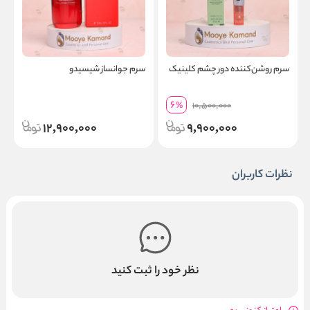
سرم روشن‌کننده دور چشم کلینیک
سرم جوانساز شیسیدو
ا
6
%
10,500,000
12,900,000
9,900,000
نظرات کاربران
نظر خود را ثبت کنید