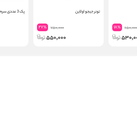
تونر جیجو اولاین
پک 3 عددی سرم های بالانس
27
18
%
%
750,000
650,00
550,000
530,0