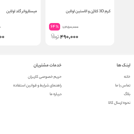
کرم 3D کلاژن و الاستین اولاین
میسلارواتر گلد اولاین
64
%
0
1,350,000
00
490,000
لینک ها
خدمات مشتریان
خانه
حریم خصوصی کاربران
تماس با ما
راهنمای شرایط و قوانین استفاده
بلاگ
درباره ما
نحوه ارسال کالا