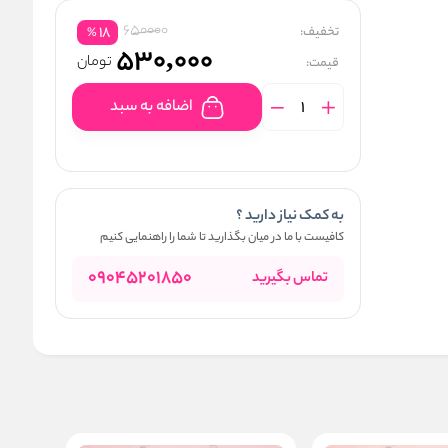
650000
تخفیف:
18
%
530,000
تومان
قیمت:
اضافه به سبد
به کمک نیاز دارید ؟
کافیست با ما در میان بگذارید تا شما را راهنمایی کنیم
09045201850
تماس بگیرید