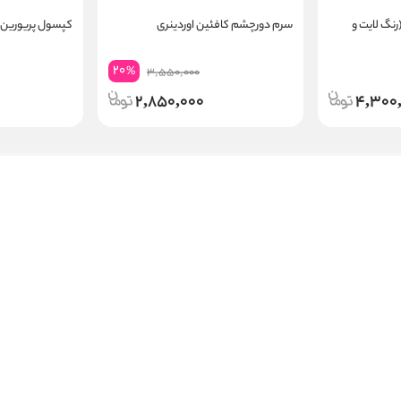
(رنگ لایت و
سرم دورچشم کافئین اوردینری
کپسول پریورین
20
%
3,550,000
2,850,000
4,300