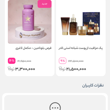
جدید
پک مراقبت از پوست شبانه استی لادر
قرص بلوتامین - مکمل لاغری
م
16
9
%
3,950,000
%
23,500,000
3,300,000
21,500,000
نظرات کاربران