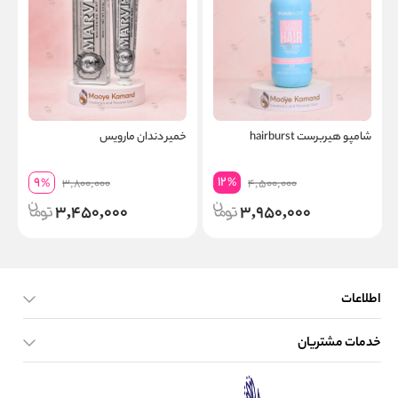
شامپو هیربرست hairburst
خمیر دندان مارویس
12
9
%
%
3,800,000
4,500,000
3,450,000
3,950,000
اطلاعات
خدمات مشتریان
صفحه اصلی
تماس با ما
بلاگ