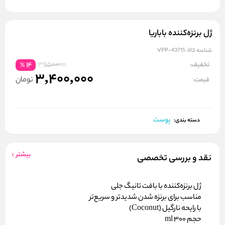
ژل برنزه‌کننده باباریا
شناسه کالا:
VPP-43715
3950000
تخفیف:
14
%
3,400,000
تومان
قیمت:
پوست
دسته بندی:
بیشتر
نقد و بررسی تخصصی
ژل برنزه‌کننده با بافت
تانیگ جلی
مناسب برای
برنزه شدن شدیدتر و سریع‌تر
با رایحه
نارگیل (Coconut)
حجم
300 ml