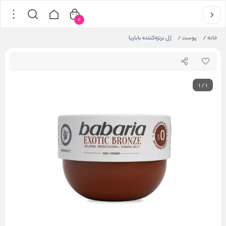
0
خانه
/
پوست
/
ژل برنزه‌کننده باباریا
1
/
1