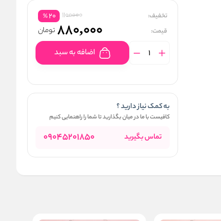
1100000
تخفیف:
20
%
880,000
تومان
قیمت:
اضافه به سبد
به کمک نیاز دارید ؟
کافیست با ما در میان بگذارید تا شما را راهنمایی کنیم
09045201850
تماس بگیرید