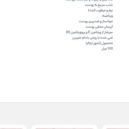
جذب سریع به پوست
نرم و مرطوب کننده
ویتامینه
جوانساز و ضدپیری پوست
آبرسان عمقی پوست
سرشار از ویتامین E و پروویتامین B5
غنی شده با روغن بادام شیرین
محصول کشور ایتالیا
100 میل