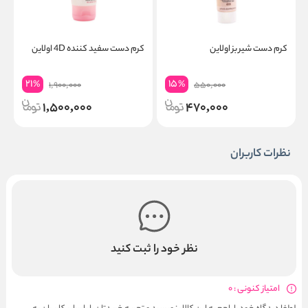
کرم دست شیر بز اولاین
کرم دست سفید کننده 4D اولاین
ک
21
15
%
%
1,900,000
550,000
1,500,000
470,000
نظرات کاربران
نظر خود را ثبت کنید
امتیاز کنونی : 0