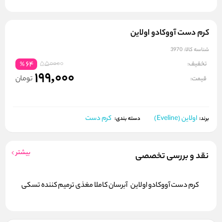
کرم دست آووکادو اولاین
شناسه کالا:
3970
550000
تخفیف:
64
%
199,000
تومان
قیمت:
اولاین (Eveline)
کرم دست
برند:
دسته بندی:
بیشتر
نقد و بررسی تخصصی
کرم دست آووکادو اولاین آبرسان کاملا مغذی ترمیم کننده تسکی