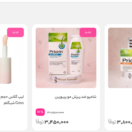
جدید
جدید
شامپو ضد ریزش مو پریورین
Goss شیگلم
10
%
3,850,000
3,450,000
3,800