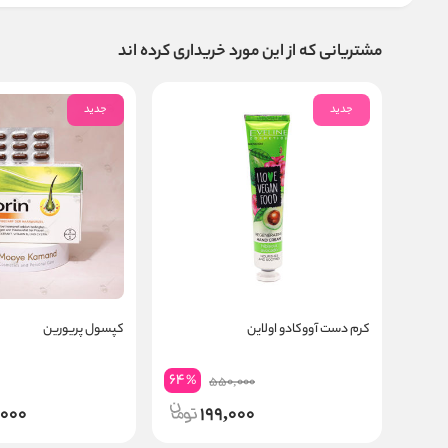
مشتریانی که از این مورد خریداری کرده اند
جدید
جدید
کرم دست آووکادو اولاین
کپسول پریورین
64
%
550,000
,000
199,000