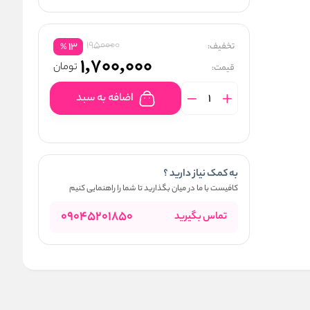
1950000
تخفیف:
13
%
1,700,000
تومان
قیمت:
اضافه به سبد
به کمک نیاز دارید ؟
کافیست با ما در میان بگذارید تا شما را راهنمایی کنیم
09045201850
تماس بگیرید