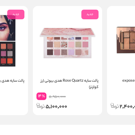
جدید
جدید
پالت سایه Rose Quartz هدی بیوتی (رز
پالت سایه هدی 
کوارتز)
14
%
5,950,000
5,100,000
2,400,