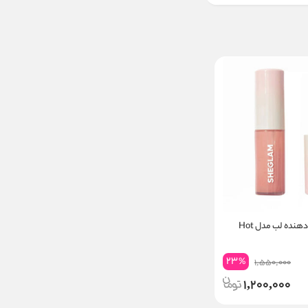
لیپ گلاس حجم دهنده لب مدل Hot
23
%
1,550,000
1,200,000