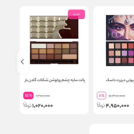
جدید
جدید
بیوتی دیزرت داسک
پالت سایه چشم رولوشن شکلات گلدن بار
اولاین VARIETE
15
8
%
1,200,000
%
5,400,000
1,020,000
4,950,000