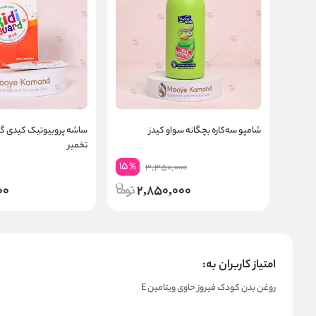
شامپو سه‌کاره بچگانه سواو کیدز
تخمیر
15
%
3,350,000
00
2,850,000
امتیاز کاربران به:
روغن بدن کودک فیروز حاوی ویتامین E