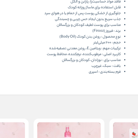
فاقد مواد حساسیت‌زا، پارابن و الکل
قابل استفاده برای ماساژ روزانه کودک
جلوگیری از خشکی پوست پس از حمام یا در هوای سرد
جذب سریع بدون ایجاد حس چربی و چسبندگی
مناسب برای پوست لطیف کودکان و بزرگسالان
برند :
فیروز (Firooz)
نوع محصول :
روغن بدن کودک (Body Oil)
حجم :
۲۰۰ میلی‌لیتر
ترکیبات مهم
:
ویتامین E، روغن معدنی تصفیه‌شده
کاربرد اصلی :
مرطوب‌کننده، نرم‌کننده، محافظ پوست
مناسب برای :
نوزادان، کودکان و بزرگسالان
بافت :
سبک، غیرچرب
فرم بسته‌بندی :
اسپری