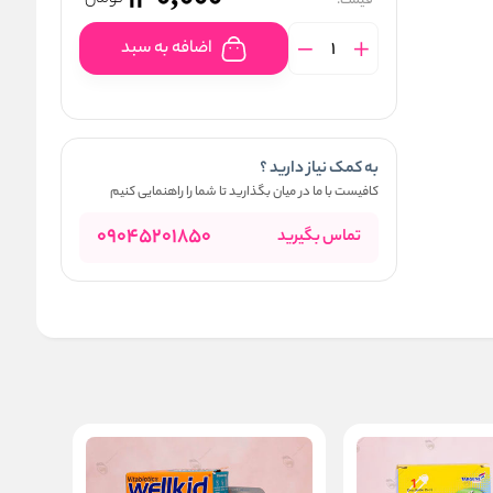
130,000
تومان
قیمت:
اضافه به سبد
به کمک نیاز دارید ؟
کافیست با ما در میان بگذارید تا شما را راهنمایی کنیم
09045201850
تماس بگیرید
جدید