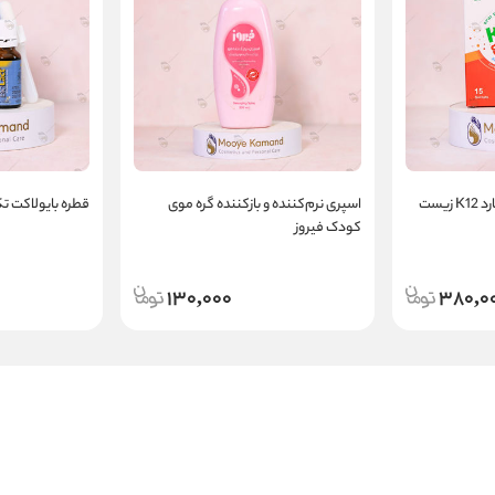
ساشه پروبیوتیک کیدی گارد K12 زیست
اسپری نرم‌کننده و بازکننده گره موی
قطره بایولاکت تک‌ژن ف
کودک فیروز
130,000
380,0