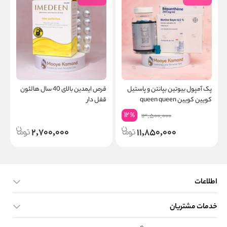
پک آمپول بیوتین بپانتن و پاستیل
قرص ایمدین بالای 40 سال هالئون
ن
کویین کویین queen queen
قفل دار
ا
&amp; biotin bepanthene
12
%
13,500,000
2,700,000
11,850,000
اطلاعات
خدمات مشتریان
صفحه اصلی
تماس با ما