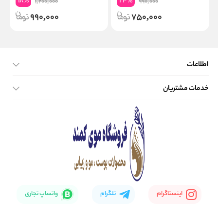
18
24
%
%
1,200,000
990,000
990,000
750,000
اطلاعات
خدمات مشتریان
صفحه اصلی
تماس با ما
بلاگ
نحوه ارسال کالا
اینستاگرام
تلگرام
واتساپ تجاری