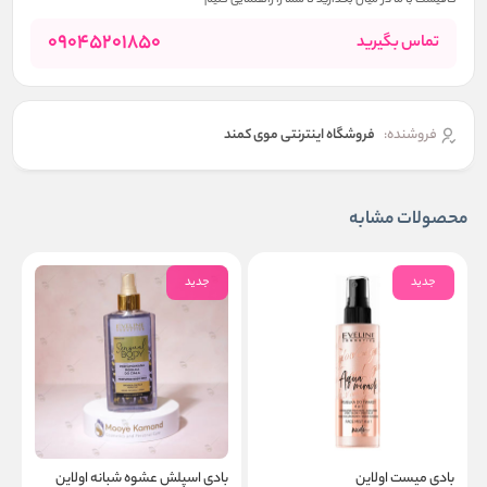
کافیست با ما در میان بگذارید تا شما را راهنمایی کنیم
09045201850
تماس بگیرید
فروشنده:
فروشگاه اینترنتی موی کمند
محصولات مشابه
جدید
جدید
بادی میست اولاین
بادی اسپلش عشوه شبانه اولاین
ب