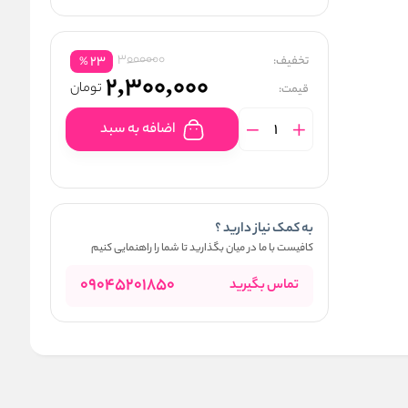
3000000
تخفیف:
23
%
2,300,000
تومان
قیمت:
اضافه به سبد
به کمک نیاز دارید ؟
کافیست با ما در میان بگذارید تا شما را راهنمایی کنیم
09045201850
تماس بگیرید