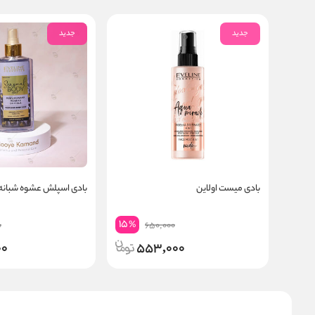
جدید
جدید
بادی میست اولاین
بادی اسپلش عشوه شبانه 
15
%
0
650,000
00
553,000