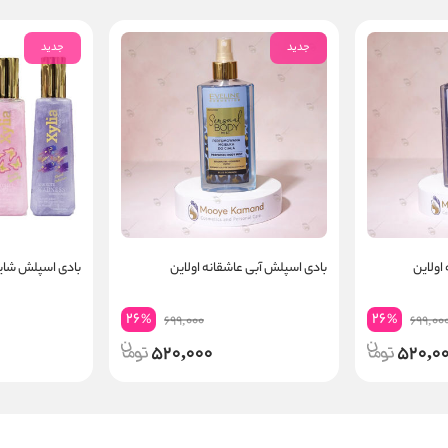
جدید
جدید
اولاین
بادی اسپلش آبی عاشقانه اولاین
بادی اسپلش شاین
26
26
%
%
699,000
699,00
520,000
520,0