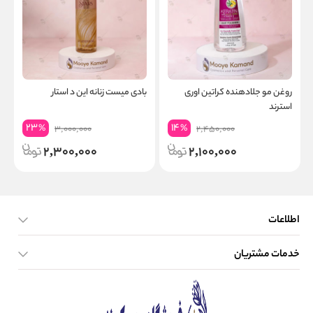
روغن مو جلادهنده کراتین اوری
بادی میست زنانه این د استار
استرند
23
14
%
%
3,000,000
2,450,000
2,300,000
2,100,000
اطلاعات
خدمات مشتریان
صفحه اصلی
تماس با ما
بلاگ
نحوه ارسال کالا