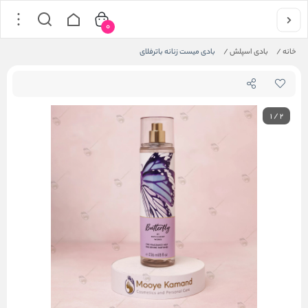
0
خانه
/
بادی اسپلش
/
بادی میست زنانه باترفلای
1
/
2