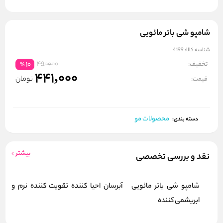
شامپو شی باتر مائویی
شناسه کالا:
4199
490000
تخفیف:
10
%
441,000
تومان
قیمت:
محصولات مو
دسته بندی:
بیشتر
نقد و بررسی تخصصی
شامپو شی باتر مائویی آبرسان احیا کننده تقویت کننده نرم و
ابریشمی کننده