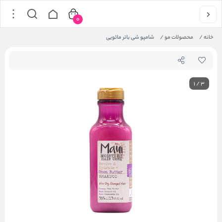
0
خانه
/
محصولات مو
/
شامپو شی باتر مائویی
1
/
3