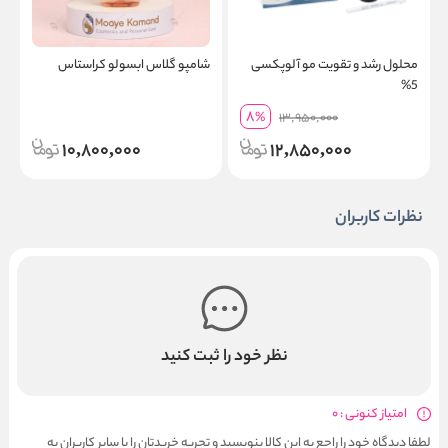
محلول رشد و تقویت مو آلوپکسی
شامپو گلاس ابسولو کراستاس
س
5%
ک
8
%
13,950,000
10,800,000
12,850,000
نظرات کاربران
نظر خود را ثبت کنید
امتیاز کنونی : 0
لطفا دیدگاه خود را راجع به این کالا بنویسید و تجربه خریدتان را با سایر کاربران به