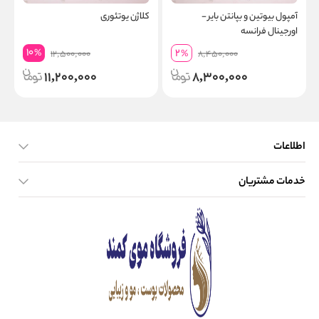
آمپول بیوتین و بپانتن بایر -
کلاژن یوتئوری
اورجینال فرانسه
10
2
%
12,500,000
%
8,450,000
11,200,000
8,300,000
اطلاعات
خدمات مشتریان
صفحه اصلی
تماس با ما
بلاگ
نحوه ارسال کالا