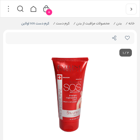
0
خانه
/
بدن
/
محصولات مراقبت از بدن
/
کرم دست
/
کرم دست sos اولاین
1
/
2