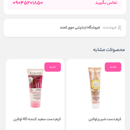
09045201850
تماس بگیرید
فروشنده:
فروشگاه اینترنتی موی کمند
محصولات مشابه
جدید
جدید
کرم دست شیر بز اولاین
کرم دست سفید کننده 4D اولاین
ک