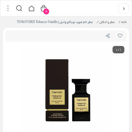
0
خانه
/
عطر و ادکلن
/
عطر تام فورد توباکو وانیل | TOM FORD Tobacco Vanille
1
/
1