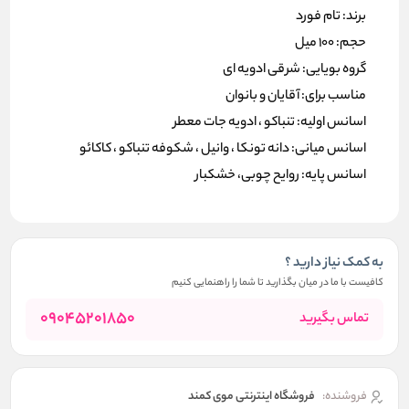
برند: تام فورد
حجم: 100 میل
گروه بویایی: شرقی ادویه ای
مناسب برای: آقایان و بانوان
اسانس اولیه: تنباکو ، ادویه جات معطر
اسانس میانی: دانه تونکا ، وانیل ، شکوفه تنباکو ، کاکائو
اسانس پایه: روایح چوبی، خشکبار
به کمک نیاز دارید ؟
کافیست با ما در میان بگذارید تا شما را راهنمایی کنیم
09045201850
تماس بگیرید
فروشنده:
فروشگاه اینترنتی موی کمند