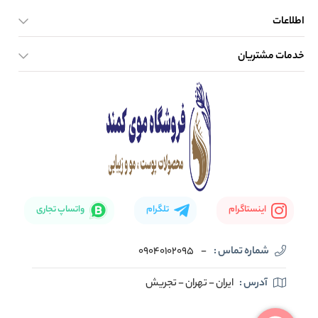
اطلاعات
خدمات مشتریان
صفحه اصلی
تماس با ما
بلاگ
نحوه ارسال کالا
اینستاگرام
تلگرام
واتساپ تجاری
شماره تماس :
-
09040102095
آدرس :
ایران - تهران - تجریش