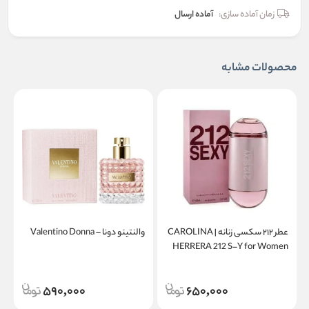
زمان آماده سازی:
آماده ارسال
محصولات مشابه
عطر ۲۱۲ سکسی زنانه | CAROLINA
والنتینو دونا – Valentino Donna
a
HERRERA 212 S–Y for Women
590,000
650,000