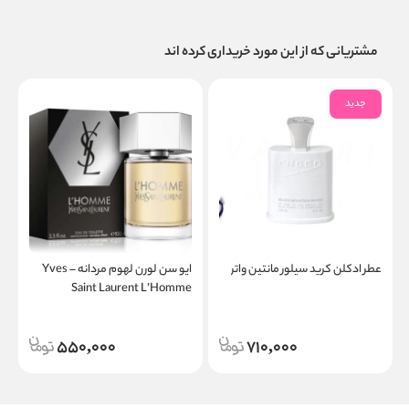
مشتریانی که از این مورد خریداری کرده اند
جدید
عطر ادکلن کرید سیلور مانتین واتر
ایو سن لورن لهوم مردانه – Yves
t
Saint Laurent L’Homme
550,000
710,000