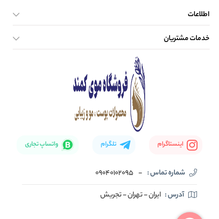
اطلاعات
خدمات مشتریان
صفحه اصلی
تماس با ما
بلاگ
نحوه ارسال کالا
اینستاگرام
تلگرام
واتساپ تجاری
شماره تماس :
-
09040102095
آدرس :
ایران - تهران - تجریش