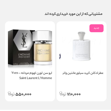
مشتریانی که از این مورد خریداری کرده اند
جدید
عطر ادکلن کرید سیلور مانتین واتر
ایو سن لورن لهوم مردانه – Yves
R
Saint Laurent L’Homme
550,000
710,000