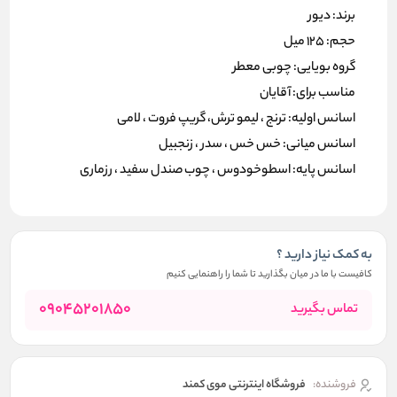
برند: دیور
حجم: 125 میل
گروه بویایی: چوبی معطر
مناسب برای: آقایان
اسانس اولیه: ترنج ، لیمو ترش، گریپ فروت ، لامی
اسانس میانی: خس خس ، سدر ، زنجبیل
اسانس پایه: اسطوخودوس ، چوب صندل سفید ، رزماری
به کمک نیاز دارید ؟
کافیست با ما در میان بگذارید تا شما را راهنمایی کنیم
09045201850
تماس بگیرید
فروشنده:
فروشگاه اینترنتی موی کمند