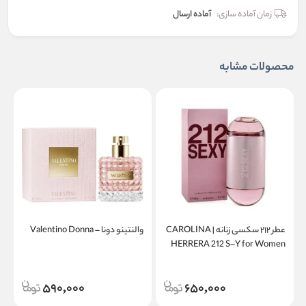
زمان آماده سازی:
آماده ارسال
محصولات مشابه
عطر ۲۱۲ سکسی زنانه | CAROLINA
والنتینو دونا – Valentino Donna
a
HERRERA 212 S–Y for Women
590,000
650,000