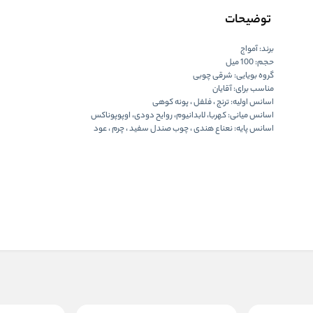
توضیحات
برند: آمواج
حجم: 100 میل
گروه بویایی: شرقی چوبی
مناسب برای: آقایان
اسانس اولیه: ترنج ، فلفل ، پونه کوهی
اسانس میانی: کهربا، لابدانیوم، روایح دودی، اوپوپوناکس
اسانس پایه: نعناع هندی ، چوب صندل سفید ، چرم ، عود