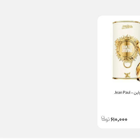
ژان پل گوتیه دیواین – Jean Paul
610,000