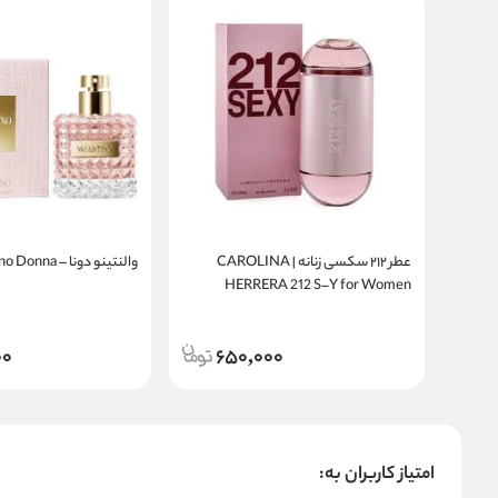
عطر ۲۱۲ سکسی زنانه | CAROLINA
والنتینو دونا – Valentino Donna
HERRERA 212 S–Y for Women
00
650,000
امتیاز کاربران به: