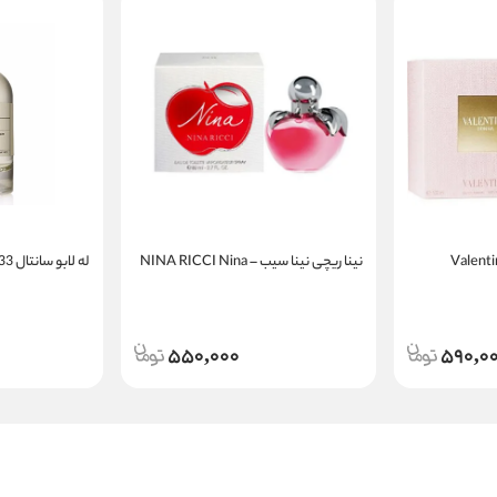
نینا ریچی نینا سیب – NINA RICCI Nina
له لابو سانتال 33 | LE LABO Santal 33
550,000
590,0