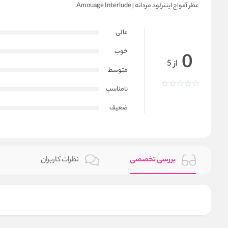
عطر آمواج اینترلود مردانه | Amouage Interlude
عالی
خوب
0
از 5
متوسط
نامناسب
ضعیف
بررسی تخصصی
نظرات کاربران