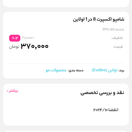
شامپو اکسپرت 8 در 1 اولاین
شناسه کالا:
3913
420000
تخفیف:
12
%
370,000
تومان
قیمت:
اولاین (Eveline)
محصولات مو
برند:
دسته بندی:
بیشتر
نقد و بررسی تخصصی
انقضا 2024/10