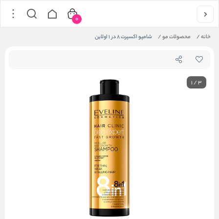
0
خانه
/
محصولات مو
/
شامپو اکسپرت 8 در 1 اولاین
1
/
3