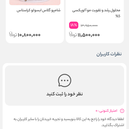
محلول رشد و تقویت مو آلوپکسی
شامپو گلاس ابسولو کراستاس
س
5%
ک
18
%
13,950,000
10,800,000
11,500,000
نظرات کاربران
نظر خود را ثبت کنید
امتیاز کنونی : 0
لطفا دیدگاه خود را راجع به این کالا بنویسید و تجربه خریدتان را با سایر کاربران به
اشتراک بگذارید.