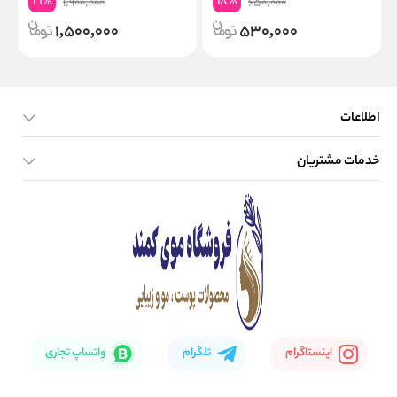
21
18
%
%
1,900,000
650,000
1,500,000
530,000
اطلاعات
خدمات مشتریان
صفحه اصلی
تماس با ما
بلاگ
نحوه ارسال کالا
اینستاگرام
تلگرام
واتساپ تجاری