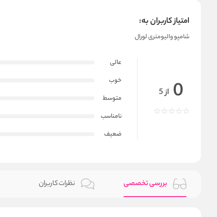
امتیاز کاربران به:
شامپو والیومتری لورال
عالی
خوب
0
از 5
متوسط
نامناسب
ضعیف
بررسی تخصصی
نظرات کاربران