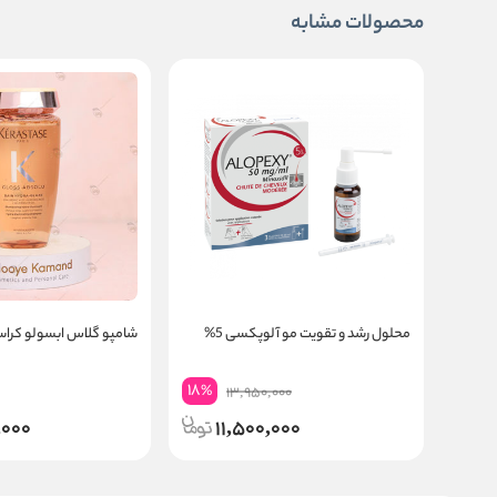
محصولات مشابه
محلول رشد و تقویت مو آلوپکسی 5%
شامپو گلاس ابسولو کرا
18
%
13,950,000
,000
11,500,000