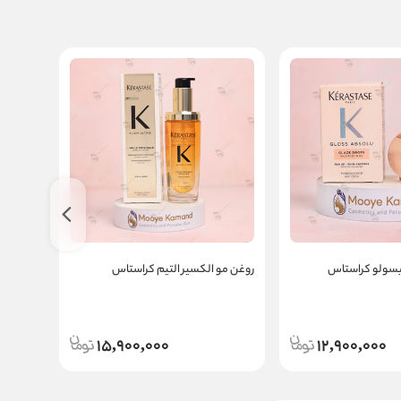
بسولو کراستاس
روغن مو الکسیر التیم کراستاس
روغن مو
15,900,000
12,900,000