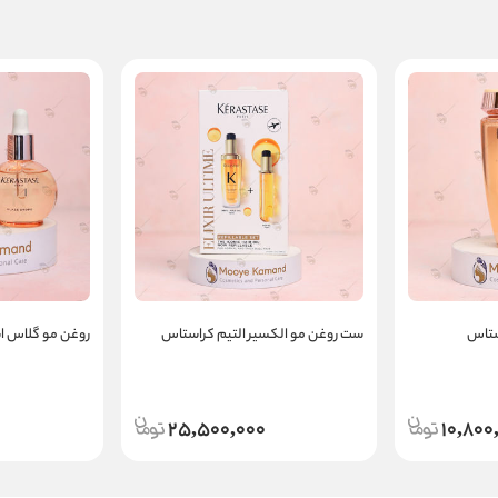
ستاس
ست روغن مو الکسیر التیم کراستاس
روغن مو گلاس ا
25,500,000
10,800