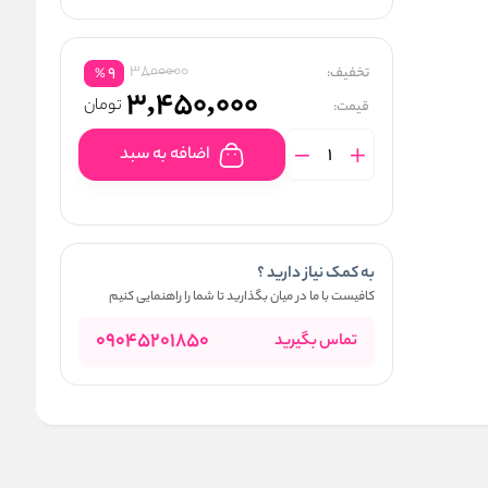
3800000
تخفیف:
9
%
3,450,000
تومان
قیمت:
اضافه به سبد
به کمک نیاز دارید ؟
کافیست با ما در میان بگذارید تا شما را راهنمایی کنیم
09045201850
تماس بگیرید