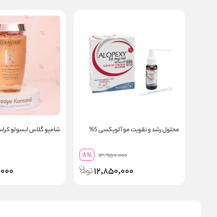
محلول رشد و تقویت مو آلوپکسی 5%
شامپو گلاس ابسولو کرا
8
%
13,950,000
,000
12,850,000