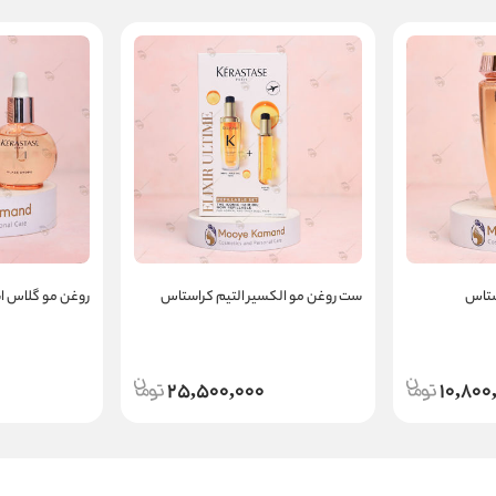
ستاس
ست روغن مو الکسیر التیم کراستاس
روغن مو گلاس ا
25,500,000
10,800