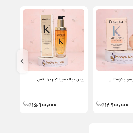
بسولو کراستاس
روغن مو الکسیر التیم کراستاس
روغن مو
15,900,000
12,900,000