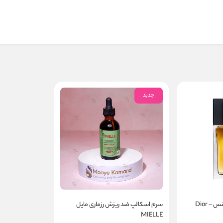
جدید
عطر ادکلن دیور هوم اینتنس – Dior
سرم اسکالپ ضد ریزش رزماری مایل
MIELLE