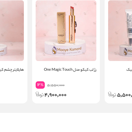
نیک
رژ لب کیکو مدل One Magic Touch
هایلایتر چشم کیکو o
12
%
5,550,000
4,900,000
5,500