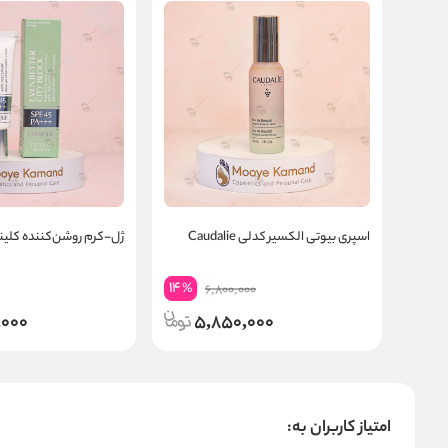
اسپری بیوتی الکسیر کدلی Caudalie
ژل-کرم روشن‌کننده کلی
14
%
6,800,000
,000
5,850,000
امتیاز کاربران به: