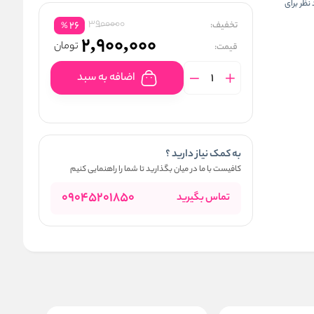
 مورد نظر برای
3900000
تخفیف:
26
%
2,900,000
تومان
قیمت:
اضافه به سبد
به کمک نیاز دارید ؟
کافیست با ما در میان بگذارید تا شما را راهنمایی کنیم
09045201850
تماس بگیرید