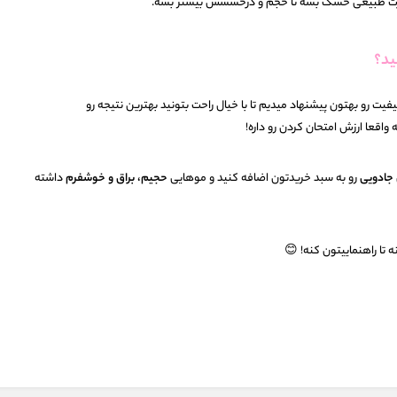
ورت طبیعی خشک بشه تا حجم و درخششش بیشتر بشه.
ید؟
یت رو بهتون پیشنهاد میدیم تا با خیال راحت بتونید بهترین نتیجه رو
واقعا ارزش امتحان کردن رو داره!
 جادویی
رو به سبد خریدتون اضافه کنید و موهایی
حجیم، براق و خوشفرم
داشته
 تا راهنماییتون کنه! 😊