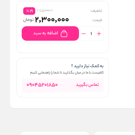
2850000
تخفیف:
19
%
2,300,000
تومان
قیمت:
اضافه به سبد
به کمک نیاز دارید ؟
کافیست با ما در میان بگذارید تا شما را راهنمایی کنیم
09045201850
تماس بگیرید