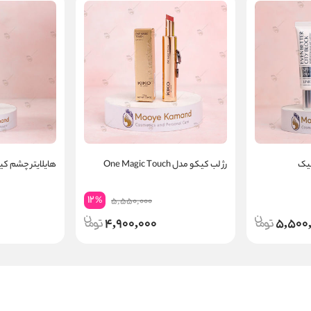
نیک
رژ لب کیکو مدل One Magic Touch
هایلایتر چشم کیکو o
12
%
5,550,000
4,900,000
5,500