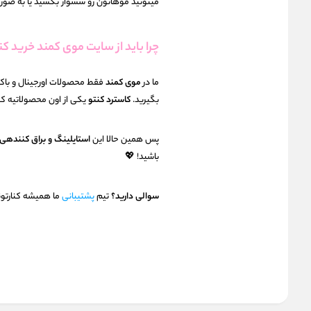
میتونید موهاتون رو سشوار بکشید یا به ص
چرا باید از سایت موی کمند خرید کن
ما در
موی کمند
فقط محصولات اورجینال و باکیف
بگیرید.
کاسترد کنتو
یکی از اون محصولاتیه که 
پس همین حالا این
استایلینگ و براق کنندهی
باشید! 💖
سوالی دارید؟
تیم
پشتیبانی
ما همیشه کنارتونه