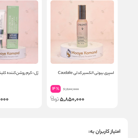
اسپری بیوتی الکسیر کدلی Caudalie
ژل-کرم روشن‌کننده کلی
14
%
6,800,000
,000
5,850,000
امتیاز کاربران به: