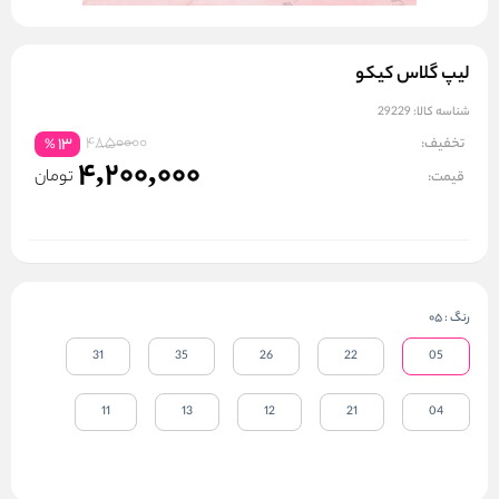
لیپ گلاس کیکو
شناسه کالا:
29229
4850000
تخفیف:
13
%
4,200,000
تومان
قیمت:
رنگ
:
05
31
35
26
22
05
11
13
12
21
04