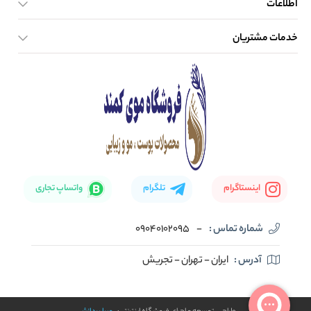
اطلاعات
خدمات مشتریان
صفحه اصلی
تماس با ما
بلاگ
نحوه ارسال کالا
اینستاگرام
تلگرام
واتساپ تجاری
شماره تماس :
-
09040102095
آدرس :
ایران - تهران - تجریش