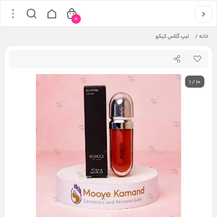
0
خانه
/
لیپ گلاس کیکو
1
/
10