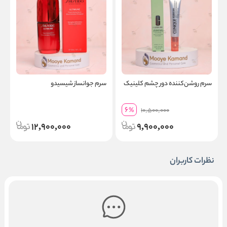
سرم روشن‌کننده دور چشم کلینیک
سرم جوانساز شیسیدو
ا
6
%
10,500,000
12,900,000
9,900,000
نظرات کاربران