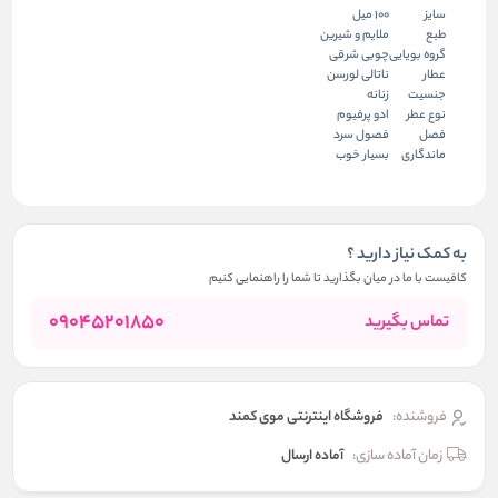
سایز
100 میل
طبع
ملایم و شیرین
گروه بویایی
چوبی شرقی
عطار
ناتالی لورسن
جنسیت
زنانه
نوع عطر
ادو پرفیوم
فصل
فصول سرد
ماندگاری
بسیار خوب
به کمک نیاز دارید ؟
کافیست با ما در میان بگذارید تا شما را راهنمایی کنیم
09045201850
تماس بگیرید
فروشنده:
فروشگاه اینترنتی موی کمند
زمان آماده سازی:
آماده ارسال