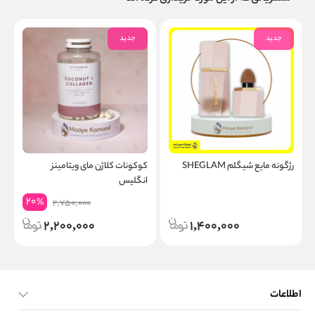
جدید
جدید
رژگونه مایع شیگلم SHEGLAM
کوکونات کلاژن مای ویتامینز
س
انگلیس
20
%
2,750,000
2,200,000
1,400,000
اطلاعات