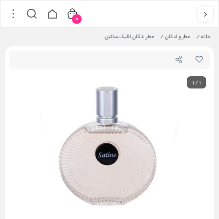
0
خانه
/
عطر و ادکلن
/
عطر ادکلن لالیک ساتین
1
/
1