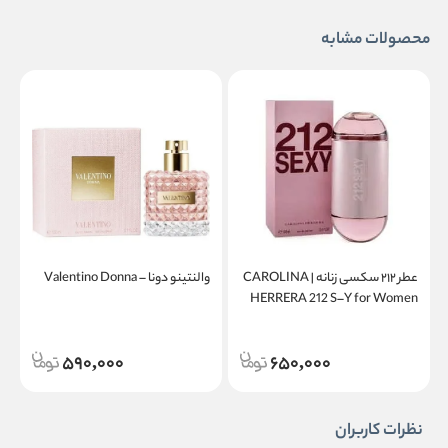
محصولات مشابه
عطر ۲۱۲ سکسی زنانه | CAROLINA
والنتینو دونا – Valentino Donna
a
HERRERA 212 S–Y for Women
590,000
650,000
نظرات کاربران