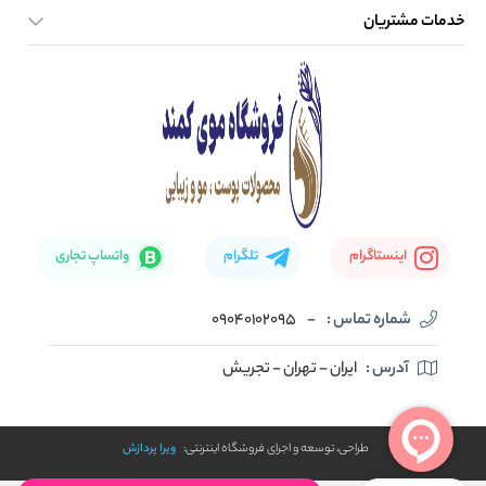
خدمات مشتریان
صفحه اصلی
تماس با ما
بلاگ
نحوه ارسال کالا
اینستاگرام
تلگرام
واتساپ تجاری
شماره تماس :
-
09040102095
آدرس :
ایران - تهران - تجریش
طراحی، توسعه و اجرای فروشگاه اینترنتی:
ویرا پردازش