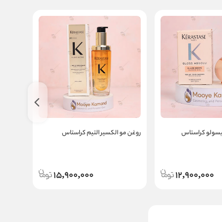
بسولو کراستاس
روغن مو الکسیر التیم کراستاس
روغن مو
15,900,000
12,900,000