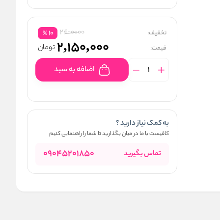
2400000
تخفیف:
10
%
2,150,000
تومان
قیمت:
اضافه به سبد
به کمک نیاز دارید ؟
کافیست با ما در میان بگذارید تا شما را راهنمایی کنیم
09045201850
تماس بگیرید