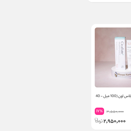
کرم سیکالفیت پلاس اون (100 میل - 40
17
%
3,550,000
2,950,000