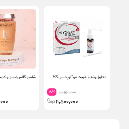
محلول رشد و تقویت مو آلوپکسی 5%
شامپو گلاس ابسولو کرا
18
%
13,950,000
,000
11,500,000