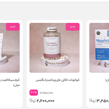
جدید
جدید
کوکونات کلاژن مای ویتامینز انگلیس
میل)
20
%
2,750,000
2,200,000
3,250