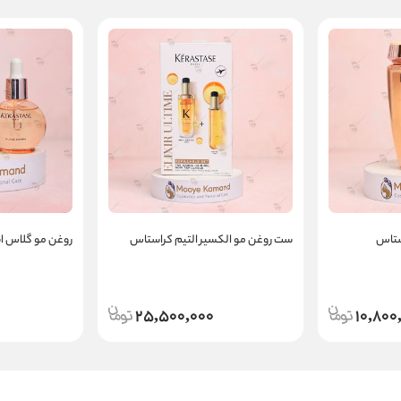
ستاس
ست روغن مو الکسیر التیم کراستاس
روغن مو گلاس ا
25,500,000
10,800