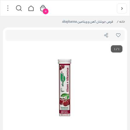
0
خانه
/
قرص جوشان آهن و ویتامین altapharma
1
/
1