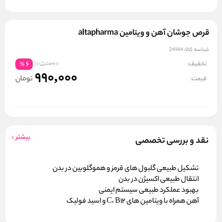
قرص جوشان آهن و ویتامین altapharma
شناسه کالا:
24144
1050000
تخفیف:
6
%
990,000
تومان
قیمت:
بیشتر
نقد و بررسی تخصصی
تشکیل طبیعی گلبول های قرمز و هموگلوبین در بدن
انتقال طبیعی اکسیژن در بدن
بهبود عملکرد طبیعی سیستم ایمنی
آهن همراه با ویتامین های C، B12 و اسید فولیک