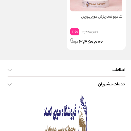
شامپو ضد ریزش مو پریورین
10
%
3,850,000
3,450,000
اطلاعات
خدمات مشتریان
صفحه اصلی
تماس با ما
بلاگ
نحوه ارسال کالا