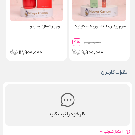
سرم روشن‌کننده دور چشم کلینیک
سرم جوانساز شیسیدو
ا
6
%
10,500,000
12,900,000
9,900,000
نظرات کاربران
نظر خود را ثبت کنید
امتیاز کنونی : 0