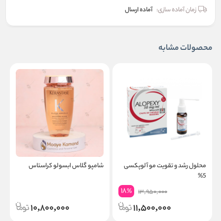
زمان آماده سازی:
آماده ارسال
محصولات مشابه
محلول رشد و تقویت مو آلوپکسی
شامپو گلاس ابسولو کراستاس
س
5%
ک
18
%
13,950,000
10,800,000
11,500,000