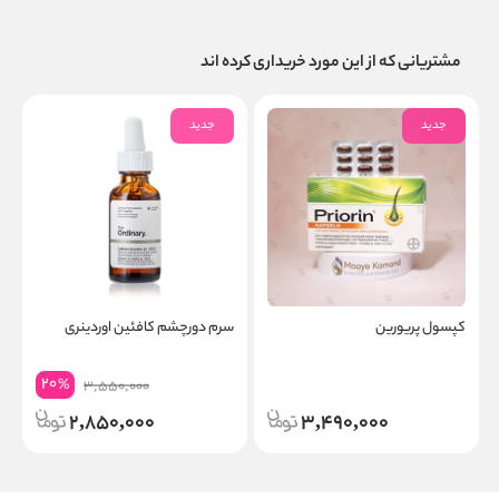
مشتریانی که از این مورد خریداری کرده اند
جدید
جدید
کپسول پریورین
سرم دورچشم کافئین اوردینری
ق
20
%
3,550,000
2,850,000
3,490,000