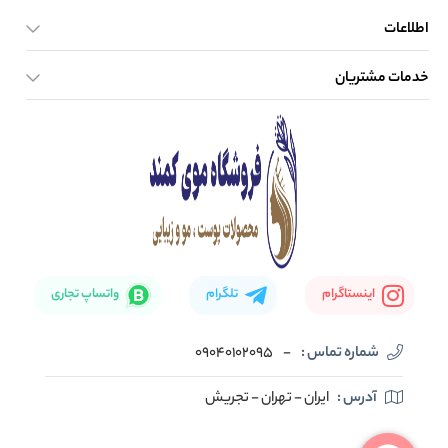
اطلاعات
خدمات مشتریان
صفحه اصلی
تماس با ما
بلاگ
نحوه ارسال کالا
اینستاگرام
تلگرام
واتساپ تجاری
شماره تماس :
-
09040102095
آدرس :
ایران - تهران - تجریش