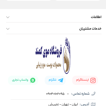
اطلاعات
خدمات مشتریان
صفحه اصلی
تماس با ما
بلاگ
نحوه ارسال کالا
اینستاگرام
تلگرام
واتساپ تجاری
شماره تماس :
-
09040102095
آدرس :
ایران - تهران - تجریش