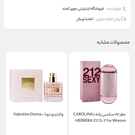
فروشنده:
فروشگاه اینترنتی موی کمند
زمان آماده سازی:
آماده ارسال
محصولات مشابه
عطر ۲۱۲ سکسی زنانه | CAROLINA
والنتینو دونا – Valentino Donna
a
HERRERA 212 S–Y for Women