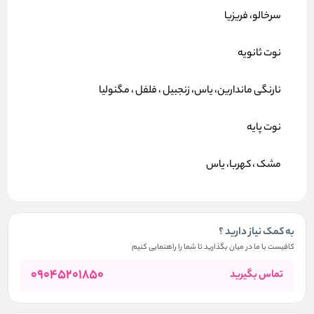
سرخالو، فریزیا
نوت ثانویه
نارنگی ماندارین، یاس، زنجبیل ، فلفل ، مگنولیا
نوت پایه
مشک ، کهربا، یاس
به کمک نیاز دارید ؟
کافیست با ما در میان بگذارید تا شما را راهنمایی کنیم
09045201850
تماس بگیرید