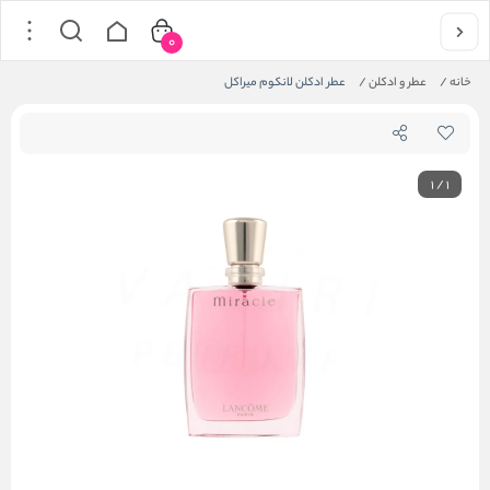
0
خانه
/
عطر و ادکلن
/
عطر ادکلن لانکوم میراکل
1
/
1