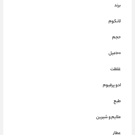
برند
لانکوم
حجم
100میل
غلظت
ادو پرفیوم
طبع
ملایم و شیرین
عطار