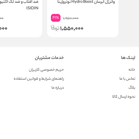
واتر ژل آبرسان Hydro Boost نوتروژینا
ضد آفتاب و ضد لک اکتیو 
ISIDIN
21
%
00
1,950,000
000
1,550,000
لینک ها
خدمات مشتریان
خانه
حریم خصوصی کاربران
تماس با ما
راهنمای شرایط و قوانین استفاده
بلاگ
درباره ما
نحوه ارسال کالا