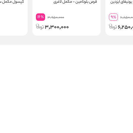
یونیفای ایزدین
قرص بلوتامین - مکمل لاغری
کپسول مکمل سی 
16
9
%
3,950,000
%
6,850,0
3,300,000
6,250,