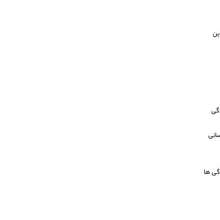
ین
گی
سانی
گی ها