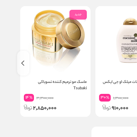
جدید
جدید
نات میلک او جی ایکس
ماسک مو ترمیم کننده تسوباکی
سرم مو 
Tsubaki
14
30
%
%
3,300,000
1,300,000
2,850,000
910,000