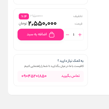
2950000
تخفیف:
14
%
2,550,000
تومان
قیمت:
اضافه به سبد
به کمک نیاز دارید ؟
کافیست با ما در میان بگذارید تا شما را راهنمایی کنیم
09045201850
تماس بگیرید