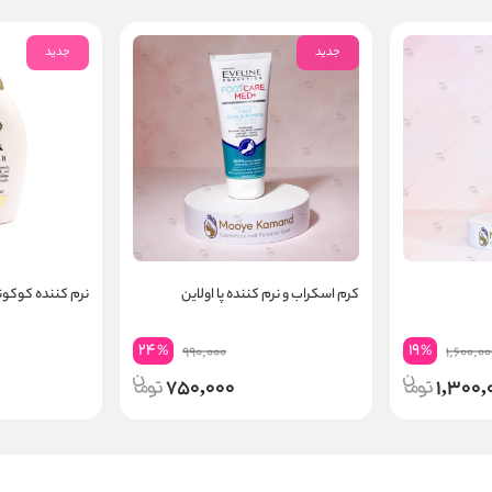
جدید
جدید
کرم اسکراب و نرم کننده پا اولاین
نرم کننده کوکو
24
19
%
%
990,000
1,600,00
750,000
1,300,