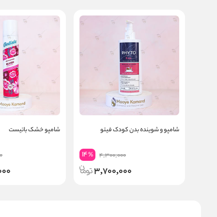
شامپو و شوینده بدن کودک فیتو
شامپو خشک باتیست
14
%
0
4,300,000
000
3,700,000