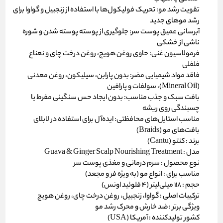
تقویت رشد مو:
تحریک فولیکول‌ها با استفاده از زنجبیل و گواوا برای
رشد موهای جدید
آبرسانی عمیق پوست سر:
جلوگیری از پوسته پوسته شدن و شوره
ناشی از خشکی
فرمولاسیون غنی:
حاوی روغن هویج، روغن درخت چای و نعناع
فلفلی
فاقد مواد شیمیایی مضر:
بدون پارابن، سیلیکون، روغن معدنی
(Mineral Oil)، سولفات و پارافین
بافت سبک و جذب مناسب:
بدون ایجاد حس سنگینی مفرط یا
چسبندگی روی ریشه
مناسب استایل‌های محافظتی:
ایده‌آل برای استفاده در لابلای
بافت‌های مو (Braids)
برند :
کنتو (Cantu)
مدل :
Guava & Ginger Scalp Nourishing Treatment
نوع محصول :
سرم درمانی و مغذی پوست سر
مناسب برای :
انواع مو (به ویژه فر و مجعد)
حجم :
۱۱۸ میلی‌لیتر (۴ فلوئید اونس)
ترکیبات اصلی :
گواوا، زنجبیل، روغن درخت چای، روغن هویج
ویژگی برتر :
ضد خارش و محرک رشد مو
کشور تولیدکننده :
آمریکا (USA)