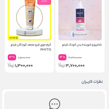
جدید
شامپو و شوینده بدن کودک فیتو
کرم موی فر و مجعد کودکان فیتو
ر
PHYTO
13
14
%
%
1,500,000
4,300,000
1,300,000
3,700,000
نظرات کاربران