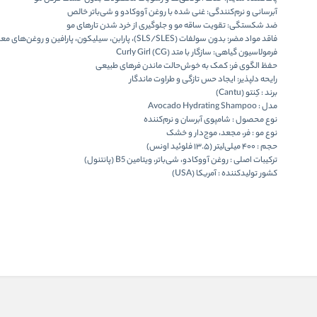
آبرسانی و نرم‌کنندگی:
غنی شده با روغن آووکادو و شی‌باتر خالص
ضد شکستگی:
تقویت ساقه مو و جلوگیری از خرد شدن تارهای مو
فاقد مواد مضر:
بدون سولفات (SLS/SLES)، پارابن، سیلیکون، پارافین و روغن‌های معدنی
فرمولاسیون گیاهی:
سازگار با متد Curly Girl (CG)
حفظ الگوی فر:
کمک به خوش‌حالت ماندن فرهای طبیعی
رایحه دلپذیر:
ایجاد حس تازگی و طراوت ماندگار
برند :
کِنتو (Cantu)
مدل :
Avocado Hydrating Shampoo
نوع محصول :
شامپوی آبرسان و نرم‌کننده
نوع مو :
فر، مجعد، موج‌دار و خشک
حجم :
۴۰۰ میلی‌لیتر (۱۳.۵ فلوئید اونس)
ترکیبات اصلی :
روغن آووکادو، شی‌باتر، ویتامین B5 (پانتنول)
کشور تولیدکننده :
آمریکا (USA)