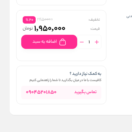
2450000
تخفیف:
20
%
1,950,000
تومان
قیمت:
اضافه به سبد
به کمک نیاز دارید ؟
کافیست با ما در میان بگذارید تا شما را راهنمایی کنیم
09045201850
تماس بگیرید