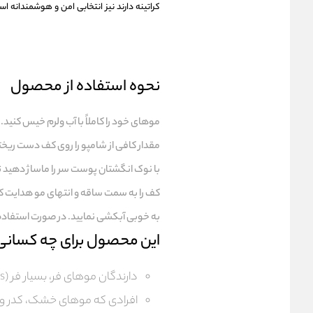
کراتینه دارند نیز انتخابی امن و هوشمندان
نحوه استفاده از محصول
موهای خود را کاملاً با آب ولرم خیس کنید.
مقدار کافی از شامپو را روی کف دست ریخت
با نوک انگشتان پوست سر را ماساژ دهید ت
کف را به سمت ساقه و انتهای مو هدایت کن
به خوبی آبکشی نمایید. در صورت استفاده ز
این محصول برای چه کسان
دارندگان موهای فر، بسیار فر (Coils) و موج‌دار (Waves)
افرادی که موهای خشک، کدر و آ