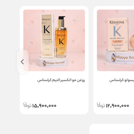
بسولو کراستاس
روغن مو الکسیر التیم کراستاس
روغن مو
15,900,000
12,900,000