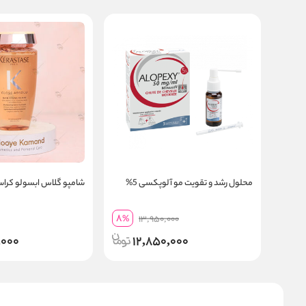
محلول رشد و تقویت مو آلوپکسی 5%
شامپو گلاس ابسولو کرا
8
%
13,950,000
,000
12,850,000