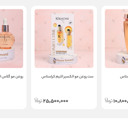
ستاس
ست روغن مو الکسیر التیم کراستاس
روغن مو گلاس ا
25,500,000
10,800