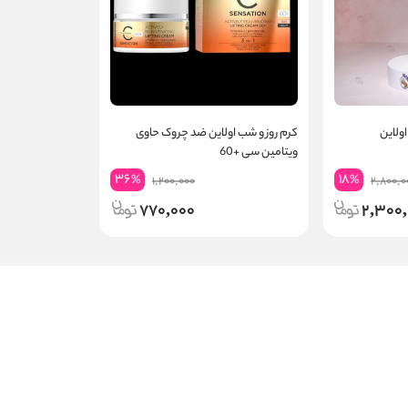
ولاین
کرم روز و شب اولاین ضد چروک حاوی
ویتامین سی +60
36
18
%
%
1,200,000
2,800,0
770,000
2,300