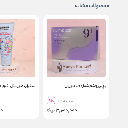
محصولات مشابه
پچ زیر چشم شماره ۹ نامبوزین
اسکراب صورت ژل-کرم ف
9
%
3,950,000
00
3,600,000