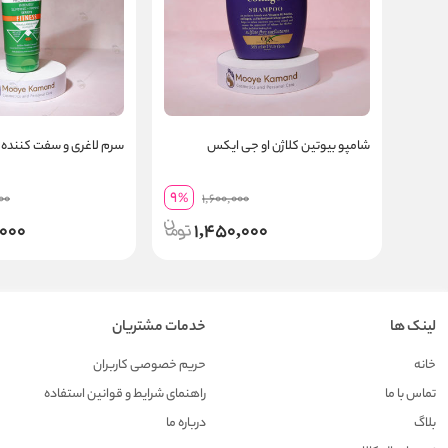
شامپو بیوتین کلاژن او جی ایکس
سرم لاغری و سفت کننده ا
9
00
%
1,600,000
,000
1,450,000
لینک ها
خدمات مشتریان
خانه
حریم خصوصی کاربران
تماس با ما
راهنمای شرایط و قوانین استفاده
بلاگ
درباره ما