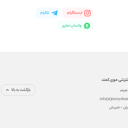
اینستاگرام
تلگرام
واتساپ تجاری
ترنتی موی کمند
بازگشت به بالا
0904
info[at]mooyeka
هران - تجریش