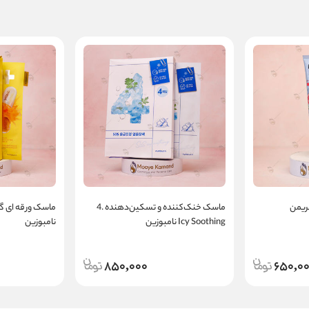
ریمن
ماسک خنک‌کننده و تسکین‌دهنده .4
Icy Soothing نامبوزین
نامبوزین
850,000
650,0