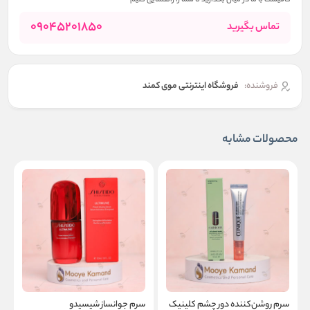
کافیست با ما در میان بگذارید تا شما را راهنمایی کنیم
09045201850
تماس بگیرید
فروشنده:
فروشگاه اینترنتی موی کمند
محصولات مشابه
سرم روشن‌کننده دور چشم کلینیک
سرم جوانساز شیسیدو
ا