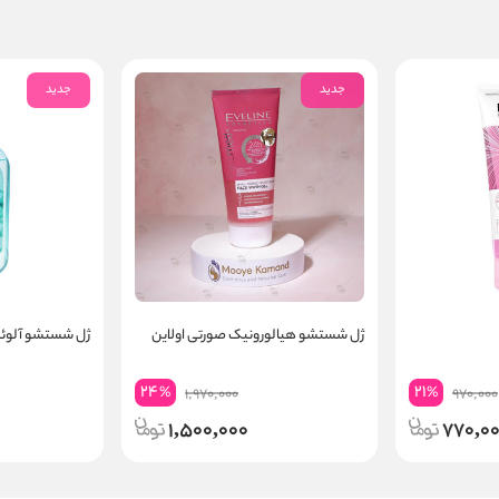
جدید
جدید
ژل شستشو هیالورونیک صورتی اولاین
ژل شستشو آلوئه و
24
21
%
%
1,970,000
970,000
1,500,000
770,0