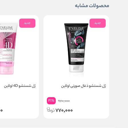
محصولات مشابه
جدید
جدید
ژل شستشو ذغال صورتی اولاین
ژل شستشو 4D اولاین
21
%
970,000
00
770,000