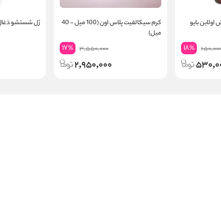
ش اولاین بایو
کرم سیکالفیت پلاس اون (100 میل - 40
ژل شستشو ذغال 
میل)
17
18
%
%
3,550,000
650,00
2,950,000
530,0