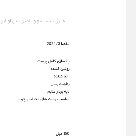
ژل شستشو ویتامین سی اولاین
انقضا 2024/3
پاکسازی کامل پوست
روشن کننده
احیا کننده
رطوبت رسان
لایه بردار ملایم
مناسب پوست های مختلط و چرب
150 میل