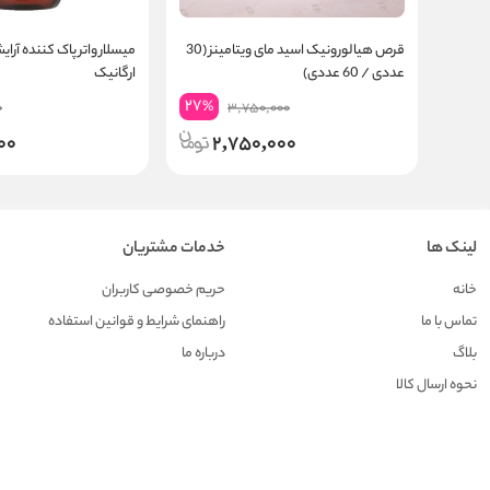
قرص هیالورونیک اسید مای ویتامینز (30
میسلار واتر پاک کننده آرای
عددی / 60 عددی)
ارگانیک
27
%
0
3,750,000
00
2,750,000
لینک ها
خدمات مشتریان
خانه
حریم خصوصی کاربران
تماس با ما
راهنمای شرایط و قوانین استفاده
بلاگ
درباره ما
نحوه ارسال کالا