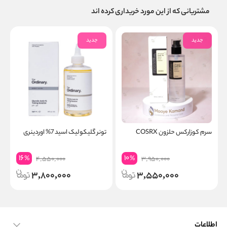
مشتریانی که از این مورد خریداری کرده اند
جدید
جدید
سرم کوزارکس حلزون COSRX
تونر گلیکولیک اسید 7% اوردینری
س
y
16
10
%
%
4,550,000
3,950,000
3,800,000
3,550,000
اطلاعات