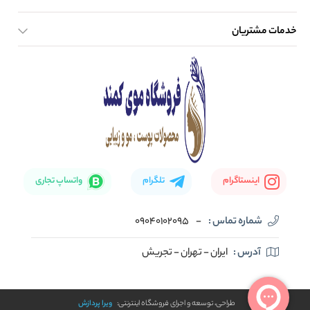
خدمات مشتریان
صفحه اصلی
تماس با ما
بلاگ
نحوه ارسال کالا
اینستاگرام
تلگرام
واتساپ تجاری
شماره تماس :
-
09040102095
آدرس :
ایران - تهران - تجریش
طراحی، توسعه و اجرای فروشگاه اینترنتی:
ویرا پردازش