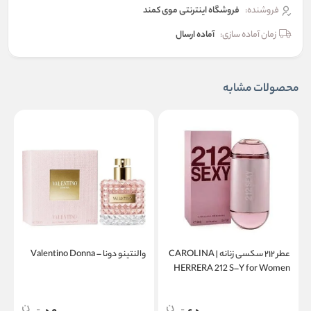
فروشنده:
فروشگاه اینترنتی موی کمند
زمان آماده سازی:
آماده ارسال
محصولات مشابه
عطر ۲۱۲ سکسی زنانه | CAROLINA
والنتینو دونا – Valentino Donna
a
HERRERA 212 S–Y for Women