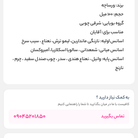
برند: ورساچه
حجم: 100 میل
گروه بویایی: شرقی چوبی
مناسب برای: آقایان
اسانس اولیه: نارنگی ماندارین، لیمو ترش، نعناع ، سیب سرخ
اسانس میانی: شمعدانی ، سالویا اسکلاریا، آمبروکسان
اسانس پایه: وانیل ، نعناع هندی ، سدر ، چوب صندل سفید ، چرم ،
نارنج
به کمک نیاز دارید ؟
کافیست با ما در میان بگذارید تا شما را راهنمایی کنیم
09045201850
تماس بگیرید