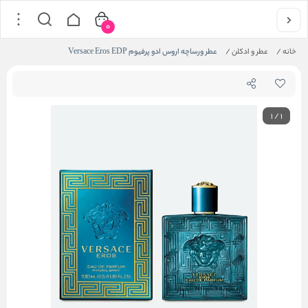
0
خانه
/
عطر و ادکلن
/
عطر ورساچه اروس ادو پرفیوم Versace Eros EDP
1
/
1