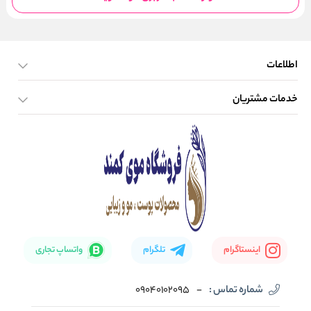
اطلاعات
خدمات مشتریان
صفحه اصلی
تماس با ما
بلاگ
نحوه ارسال کالا
اینستاگرام
تلگرام
واتساپ تجاری
شماره تماس :
-
09040102095