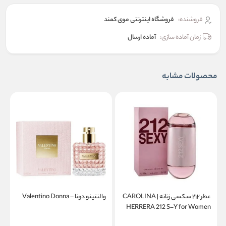
فروشنده:
فروشگاه اینترنتی موی کمند
زمان آماده سازی:
آماده ارسال
محصولات مشابه
عطر ۲۱۲ سکسی زنانه | CAROLINA
والنتینو دونا – Valentino Donna
a
HERRERA 212 S–Y for Women