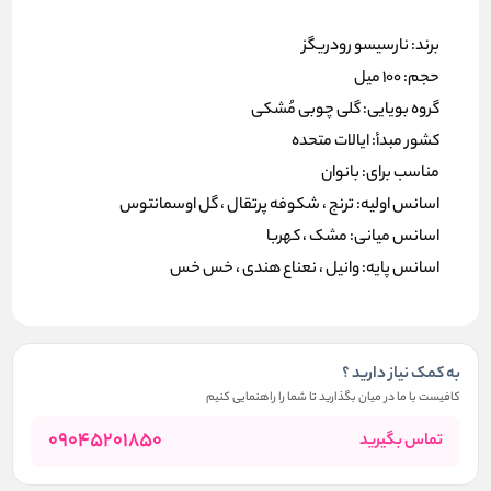
برند: نارسیسو رودریگز
حجم: 100 میل
گروه بویایی: گلی چوبی مُشکی
کشور مبدأ: ایالات متحده
مناسب برای: بانوان
اسانس اولیه: ترنج ، شکوفه پرتقال ، گل اوسمانتوس
اسانس میانی: مشک ، کهربا
اسانس پایه: وانیل ، نعناع هندی ، خس خس
به کمک نیاز دارید ؟
کافیست با ما در میان بگذارید تا شما را راهنمایی کنیم
09045201850
تماس بگیرید