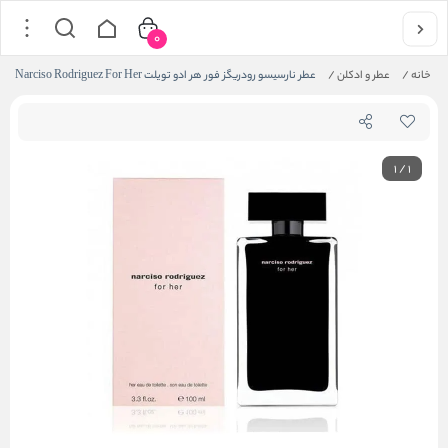
0
خانه
/
عطر و ادکلن
/
عطر نارسیسو رودریگز فور هر ادو تویلت Narciso Rodriguez For Her
1
/
1