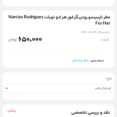
عطر نارسیسو رودریگز فور هر ادو تویلت Narciso Rodriguez
For Her
شناسه کالا:
VPP-39439
650,000
تومان
قیمت:
عطر و ادکلن
دسته بندی:
نوع:
بیشتر
نقد و بررسی تخصصی