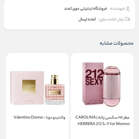
فروشنده:
فروشگاه اینترنتی موی کمند
زمان آماده سازی:
آماده ارسال
محصولات مشابه
عطر ۲۱۲ سکسی زنانه | CAROLINA
والنتینو دونا – Valentino Donna
a
HERRERA 212 S–Y for Women