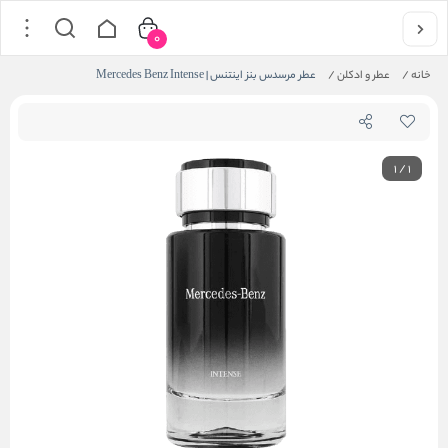
0
خانه
/
عطر و ادکلن
/
عطر مرسدس بنز اینتنس | Mercedes Benz Intense
1
/
1