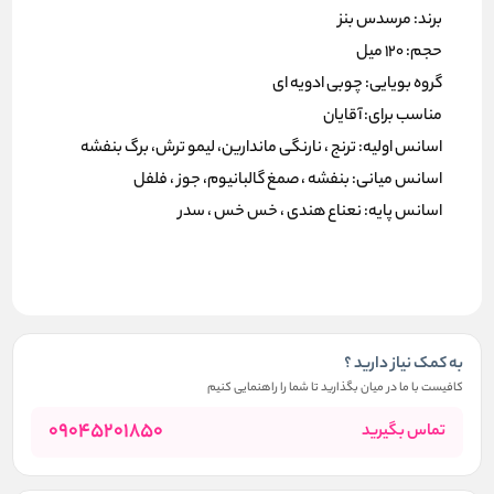
برند: مرسدس بنز
حجم: 120 میل
گروه بویایی: چوبی ادویه ای
مناسب برای: آقایان
اسانس اولیه: ترنج ، نارنگی ماندارین، لیمو ترش، برگ بنفشه
اسانس میانی: بنفشه ، صمغ گالبانیوم، جوز ، فلفل
اسانس پایه: نعناع هندی ، خس خس ، سدر
به کمک نیاز دارید ؟
کافیست با ما در میان بگذارید تا شما را راهنمایی کنیم
09045201850
تماس بگیرید